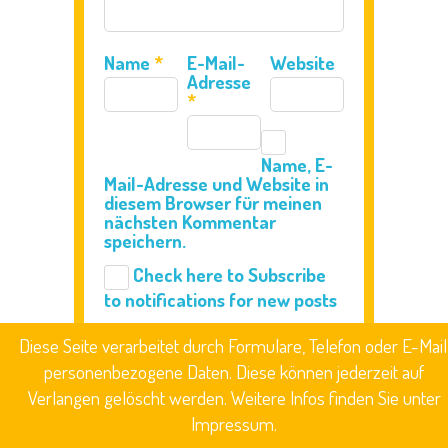
Name
*
E-Mail-
Website
Adresse
*
Name, E-
Mail-Adresse und Website in
diesem Browser für meinen
nächsten Kommentar
speichern.
Check here to Subscribe
to notifications for new posts
Diese Seite verarbeitet durch Formulare, Telefon oder E-Mail
personenbezogene Daten. Diese können jederzeit auf
Verlangen gelöscht werden. Weitere Infos finden Sie unter
Impressum.
Kita Wichtelland - Langes Ende 1, 03249 Sonnewalde OT