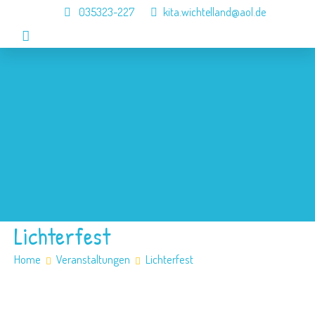
035323-227
kita.wichtelland@aol.de
Home
Aktuelles
Die Kita
Angebote
Jobs
Kontakt
Lichterfest
Home
Veranstaltungen
Lichterfest