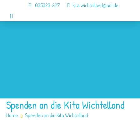
035323-227
kita.wichtelland@aol.de
Home
Aktuelles
Die Kita
Angebote
Jobs
Kontakt
Spenden an die Kita Wichtelland
Home
Spenden an die Kita Wichtelland