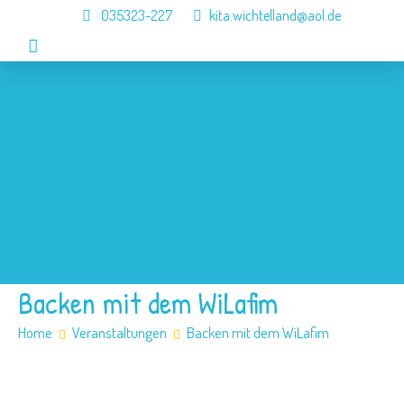
035323-227
kita.wichtelland@aol.de
Home
Aktuelles
Die Kita
Angebote
Jobs
Kontakt
Backen mit dem WiLafim
Home
Veranstaltungen
Backen mit dem WiLafim